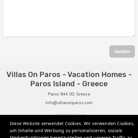
Senden
Villas On Paros - Vacation Homes -
Paros Island - Greece
Paros 844 00, Greece
info@villasonparos.com
+306988555240
Diese Website verwendet Cookies. Wir verwenden Cookies,
+306936914750
um Inhalte und Werbung zu personalisieren, soziale
Medienfunktionen bereitzustellen und unseren Traffic zu