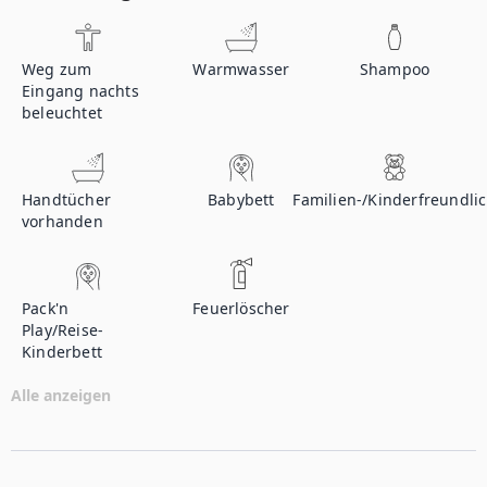
Weg zum
Warmwasser
Shampoo
Eingang nachts
beleuchtet
Handtücher
Babybett
Familien-/Kinderfreundli
vorhanden
Pack'n
Feuerlöscher
Play/Reise-
Kinderbett
Alle anzeigen