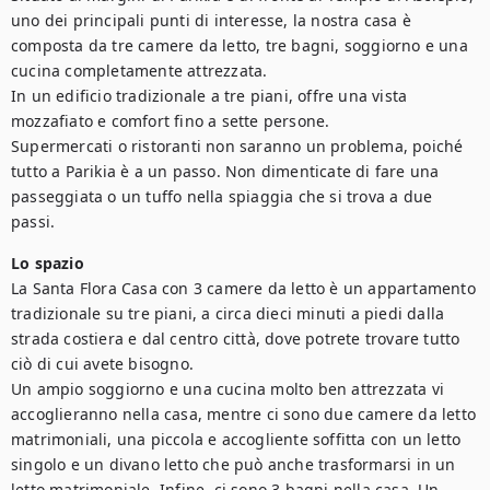
uno dei principali punti di interesse, la nostra casa è 
composta da tre camere da letto, tre bagni, soggiorno e una 
cucina completamente attrezzata.

In un edificio tradizionale a tre piani, offre una vista 
mozzafiato e comfort fino a sette persone.

Supermercati o ristoranti non saranno un problema, poiché 
tutto a Parikia è a un passo. Non dimenticate di fare una 
passeggiata o un tuffo nella spiaggia che si trova a due 
passi.
Lo spazio
La Santa Flora Casa con 3 camere da letto è un appartamento 
tradizionale su tre piani, a circa dieci minuti a piedi dalla 
strada costiera e dal centro città, dove potrete trovare tutto 
ciò di cui avete bisogno.

Un ampio soggiorno e una cucina molto ben attrezzata vi 
accoglieranno nella casa, mentre ci sono due camere da letto 
matrimoniali, una piccola e accogliente soffitta con un letto 
singolo e un divano letto che può anche trasformarsi in un 
letto matrimoniale. Infine, ci sono 3 bagni nella casa. Un 