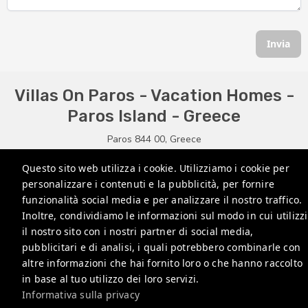
Invia
Villas On Paros - Vacation Homes -
Paros Island - Greece
Paros 844 00, Greece
info@villasonparos.com
Questo sito web utilizza i cookie. Utilizziamo i cookie per
personalizzare i contenuti e la pubblicità, per fornire
+306988555240
funzionalità social media e per analizzare il nostro traffico.
+306936914750
Inoltre, condividiamo le informazioni sul modo in cui utilizzi
il nostro sito con i nostri partner di social media,
+302284121352
pubblicitari e di analisi, i quali potrebbero combinarle con
altre informazioni che hai fornito loro o che hanno raccolto
Informativa sulla privacy
in base al tuo utilizzo dei loro servizi.
Informativa sulla privacy